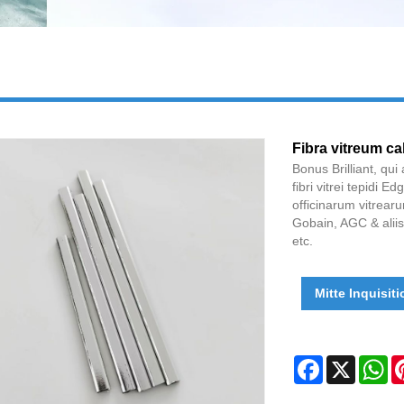
Fibra vitreum c
Bonus Brilliant, qu
fibri vitrei tepidi 
officinarum vitre
Gobain, AGC & aliis 
etc.
Mitte Inquisit
Facebook
X
Wh