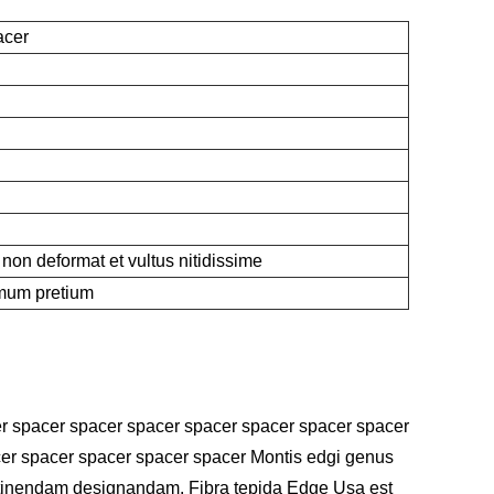
acer
o non deformat et vultus nitidissime
imum pretium
r spacer spacer spacer spacer spacer spacer spacer
er spacer spacer spacer spacer Montis edgi genus
stinendam designandam. Fibra tepida Edge Usa est