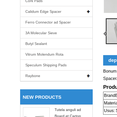
Cork Pads
Calidum Edge Spacer
Ferro Connector ad Spacer
3A Molecular Sieve
Butyl Sealant
Vitrum Molendum Rota
dep
Speculum Shipping Pads
Bonum s
Raybone
Spacer
Produ
BrandB
NEW PRODUCTS
Materia
Tutela anguli ad
Usus: 
Board et Carton