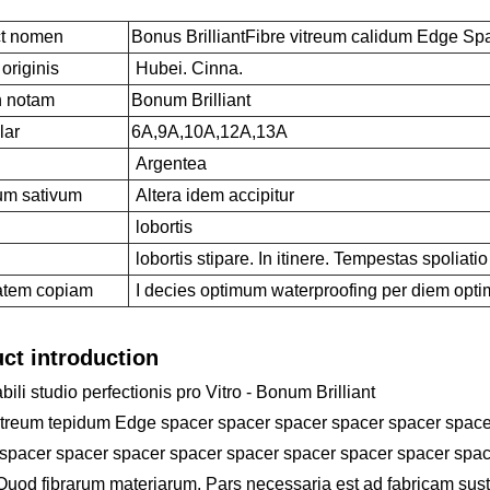
t nomen
Bonus BrilliantFibre vitreum calidum Edge Sp
originis
Hubei. Cinna.
 notam
Bonum Brilliant
lar
6A,9A,10A,12A,13A
Argentea
um sativum
Altera idem accipitur
lobortis
lobortis stipare. In itinere. Tempestas spoliati
atem copiam
I decies optimum waterproofing per diem opt
ct introduction
bili studio perfectionis pro Vitro - Bonum Brilliant
itreum tepidum Edge spacer spacer spacer spacer spacer space
spacer spacer spacer spacer spacer spacer spacer spacer spac
uod fibrarum materiarum, Pars necessaria est ad fabricam su