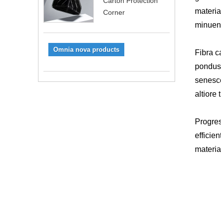
Carton Protection
materia
Corner
minuen
Omnia nova products
Fibra c
pondus 
senesce
altiore
Progres
efficie
materia