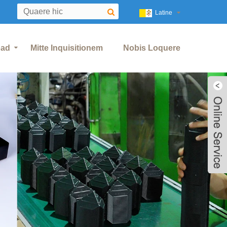
Latine
oad
Mitte Inquisitionem
Nobis Loquere