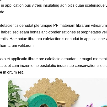
 in applicationibus vitreis insulating adhibitis quae scelerisque v
do.
alefacientis denudat plerumque PP materiam fibrarum vitrearum
habet, sed etiam bonas anti-condensationes et proprietates vel
ntis. Hae notae fibra ora calefactionis denudat in applicatione vi
 thermarum velitarum.
sio et applicatio fibrae ore calefacto denudantur magni momenti
ntiae, et cum incremento postulatio industriae conservationis et 
e in ortum est.