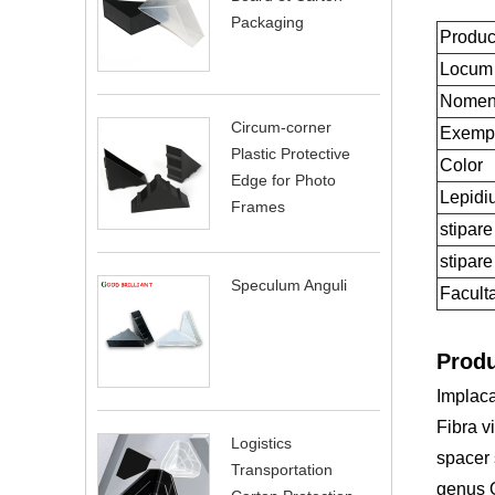
Packaging
Produc
Locum 
Nomen
Circum-corner
Exemp
Plastic Protective
Color
Edge for Photo
Lepidi
Frames
stipare
stipare
Speculum Anguli
Facult
Produ
Implaca
Fibra v
Logistics
spacer 
Transportation
genus Q