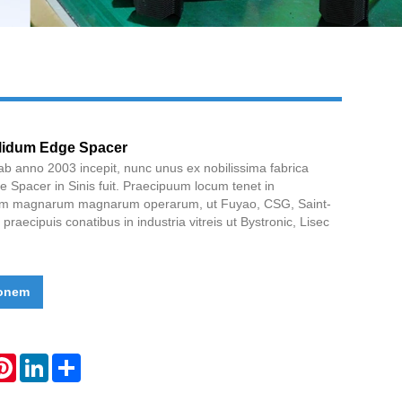
Live
alidum Edge Spacer
i ab anno 2003 incepit, nunc unus ex nobilissima fabrica
Edge Spacer in Sinis fuit. Praecipuum locum tenet in
arum magnarum magnarum operarum, ut Fuyao, CSG, Saint-
praecipuis conatibus in industria vitreis ut Bystronic, Lisec
ionem
atsApp
Pinterest
LinkedIn
Share