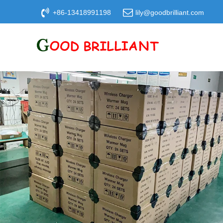
+86-13418991198
lily@goodbrilliant.com