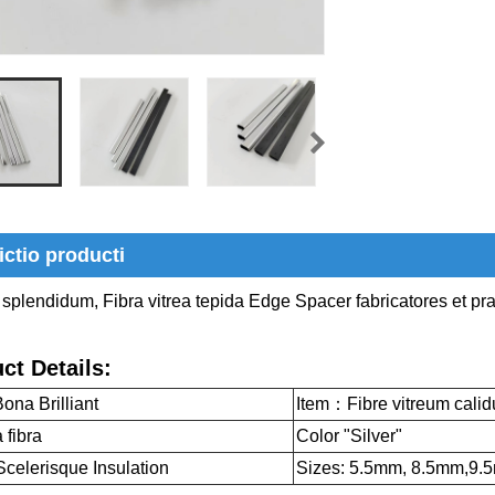
ictio producti
plendidum, Fibra vitrea tepida Edge Spacer fabricatores et prae
.
ct Details:
ona Brilliant
Item：Fibre vitreum cali
 fibra
Color "Silver"
Scelerisque Insulation
Sizes: 5.5mm, 8.5mm,9.