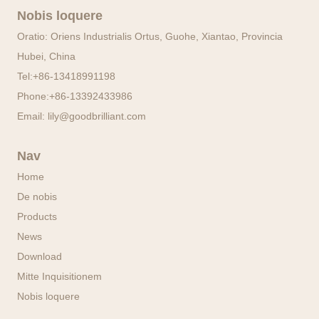
Nobis loquere
Oratio: Oriens Industrialis Ortus, Guohe, Xiantao, Provincia
Hubei, China
Tel:
+86-13418991198
Phone:
+86-13392433986
Email:
lily@goodbrilliant.com
Nav
Home
De nobis
Products
News
Download
Mitte Inquisitionem
Nobis loquere