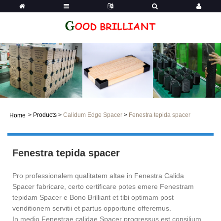
>
Products
>
Calidum Edge Spacer
>
Fenestra tepida spacer
Home
Fenestra tepida spacer
Pro professionalem qualitatem altae in Fenestra Calida
Spacer fabricare, certo certificare potes emere Fenestram
tepidam Spacer e Bono Brilliant et tibi optimam post
venditionem servitii et partus opportune offeremus.
In medio Fenestrae calidae Spacer progressus est consilium