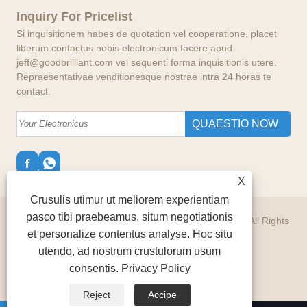
Inquiry For Pricelist
Si inquisitionem habes de quotation vel cooperatione, placet
liberum contactus nobis electronicum facere apud
jeff@goodbrilliant.com vel sequenti forma inquisitionis utere.
Repraesentativae venditionesque nostrae intra 24 horas te
contact.
X
Crusulis utimur ut meliorem experientiam
pasco tibi praebeamus, situm negotiationis
Copyright © 2024 Good Brilliant International Limited All Rights
et personalize contentus analyse. Hoc situ
Reserved.
utendo, ad nostrum crustulorum usum
Vincula
Sitemap
RSS
XML
Privacy
consentis.
Privacy Policy
Policy
Reject
Accipe