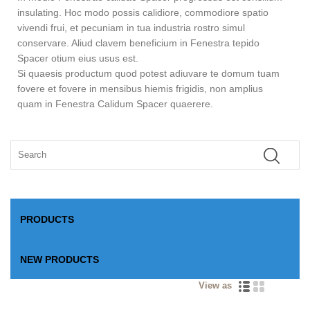
insulating. Hoc modo possis calidiore, commodiore spatio
vivendi frui, et pecuniam in tua industria rostro simul
conservare. Aliud clavem beneficium in Fenestra tepido
Spacer otium eius usus est.
Si quaesis productum quod potest adiuvare te domum tuam
fovere et fovere in mensibus hiemis frigidis, non amplius
quam in Fenestra Calidum Spacer quaerere.
PRODUCTS
NEW PRODUCTS
View as